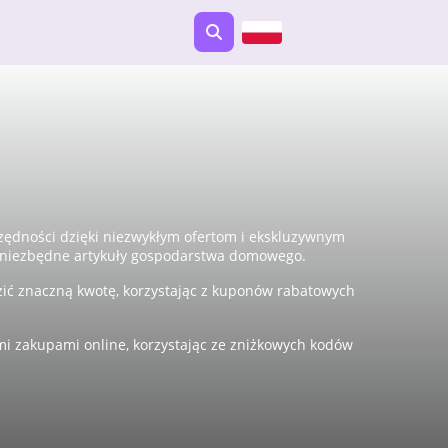
zędności dzięki niezwykłym ofertom i ekskluzywnym
 niezbędne artykuły gospodarstwa domowego.
ć znaczną kwotę, korzystając z kuponów rabatowych
i zakupami online, korzystając ze zniżkowych kodów