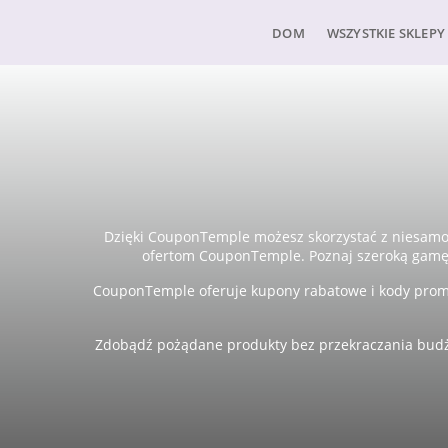
DOM
WSZYSTKIE SKLEPY
Dzięki CouponTemple możesz skorzystać z niesamow
ofertom CouponTemple. Poznaj szeroką gamę
CouponTemple oferuje kupony rabatowe i kody prom
Zdobądź pożądane produkty bez przekraczania budże