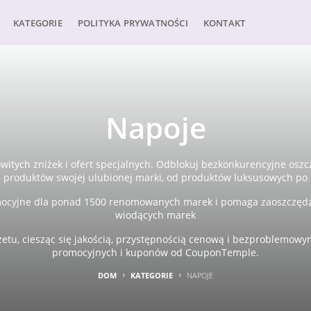
KATEGORIE
POLITYKA PRYWATNOŚCI
KONTAKT
Napoje
itych zniżek i ofert specjalnych. Odblokuj bezkonkurencyjne oszc
 produktów swojej ulubionej marki, od produktów luksusowych po
ocyjne dla ponad 1500 renomowanych marek i pomaga zaoszczędzi
wiodących marek
tu, ciesząc się jakością, przystępnością cenową i bezproblemowym
promocyjnych i kuponów od CouponTemple.
DOM
KATEGORIE
NAPOJE