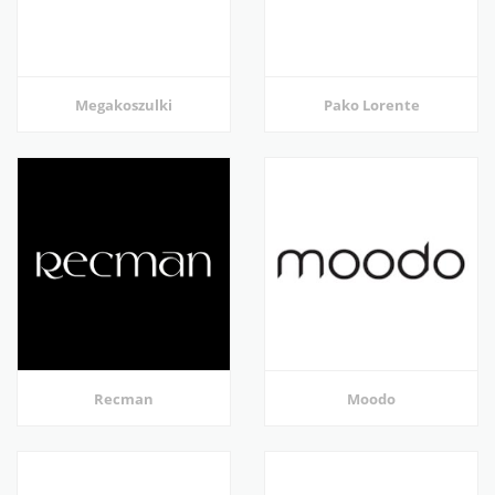
Megakoszulki
Pako Lorente
Recman
Moodo