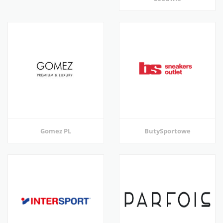
Gomez PL
ButySportowe