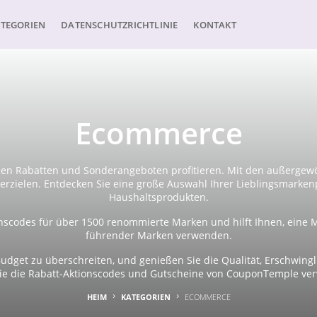
TEGORIEN
DATENSCHUTZRICHTLINIE
KONTAKT
Ecommerce
hen Rabatten und Sonderangeboten profitieren. Mit den außergew
rzielen. Entdecken Sie eine große Auswahl Ihrer Lieblingsmarken
Haushaltsprodukten.
scodes für über 1500 renommierte Marken und hilft Ihnen, eine 
führender Marken verwenden.
udget zu überschreiten, und genießen Sie die Qualität, Erschwing
ie die Rabatt-Aktionscodes und Gutscheine von CouponTemple ve
HEIM
KATEGORIEN
ECOMMERCE