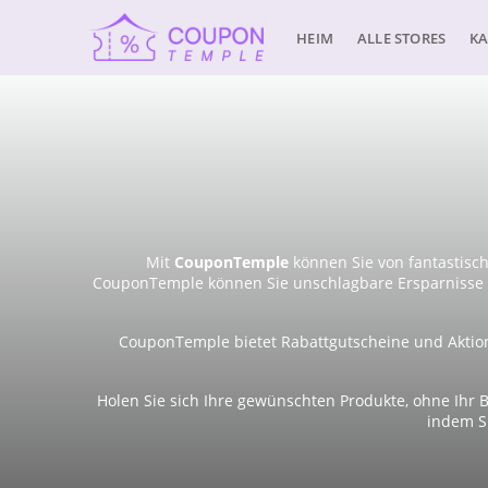
HEIM
ALLE STORES
KA
Mit
CouponTemple
können Sie von fantastisc
CouponTemple können Sie unschlagbare Ersparnisse e
CouponTemple bietet Rabattgutscheine und Aktion
Holen Sie sich Ihre gewünschten Produkte, ohne Ihr B
indem S